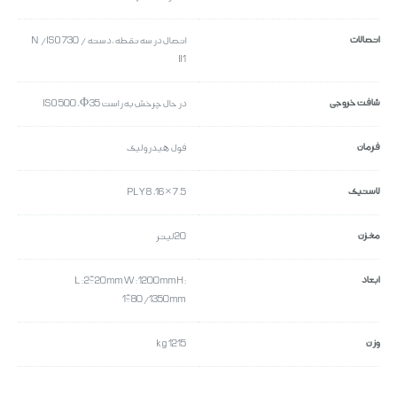
اتصالات
اتصال در سه نقطه ، دسته N / ISO 730 /
II1
شافت خروجی
در حال چرخش به راست ISO 500 ، Φ 35
فرمان
فول هیدرولیک
لاستیک
7.5 × 16, PLY8
مخزن
20 لیتر
ابعاد
L: 2920 mm W: 1200 mm H:
1980/1350 mm
وزن
1215 kg