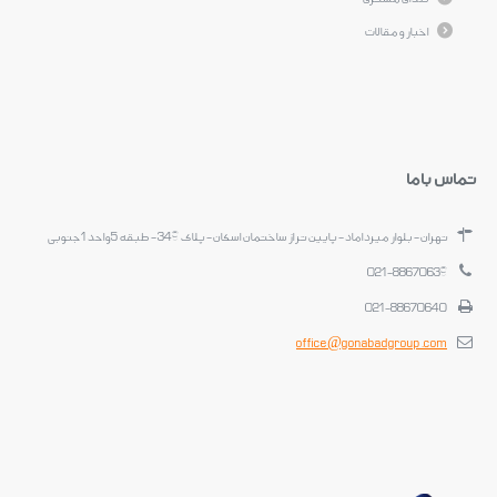
اخبار و مقالات
تماس باما
تهران- بلوار میرداماد- پایین تر از ساختمان اسکان- پلاک 349 - طبقه 5 واحد 1 جنوبی
021-88670639
021-88670640
office@gonabadgroup.com