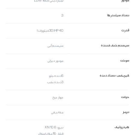
موتور
لمباردینی LDW 1603
تعداد سیلندرها
3
قدرت
40 HP (30 کیلووات)
سیستم خنک کننده
سیستم آبی
سوخت
موتور دیزلی
گیربکس : تعداد دنده
6 دنده جلو
3 دنده عقب
حرکت
چهار چرخ
ترمز
مکانیکی
هیدرولیک
نیرو: 10.6 KN
فشار: 16 مگاپاسکال